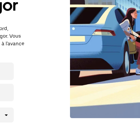
gor
ord,
gor. Vous
 à l'avance