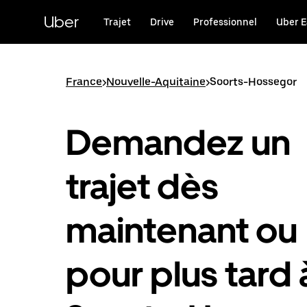
Passer
au
Uber
Trajet
Drive
Professionnel
Uber E
contenu
principal
France
>
Nouvelle-Aquitaine
>
Soorts-Hossegor
Demandez un
trajet dès
maintenant ou
pour plus tard 