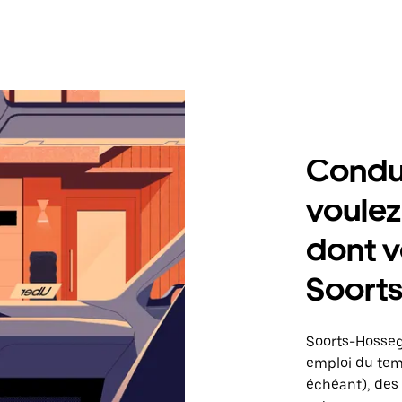
Condu
voulez
dont v
Soort
Soorts-Hosseg
emploi du temp
échéant), des 