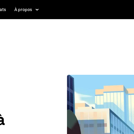
ats
À propos
à