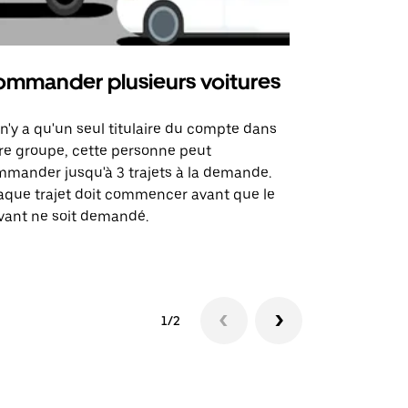
mmander plusieurs voitures
Uber Mi
l n'y a qu'un seul titulaire du compte dans
L'option Ube
re groupe, cette personne peut
certaines li
mander jusqu'à 3 trajets à la demande.
sites événem
que trajet doit commencer avant que le
vant ne soit demandé.
Voir les disp
1/2