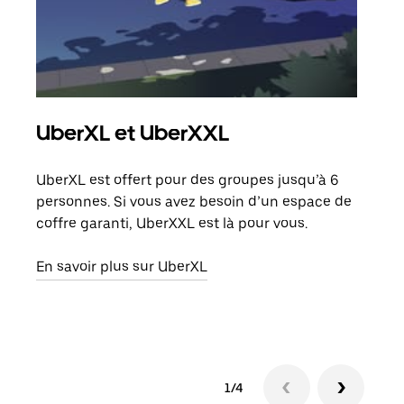
UberXL et UberXXL
Co
UberXL est offert pour des groupes jusqu’à 6
Lors
personnes. Si vous avez besoin d’un espace de
votr
coffre garanti, UberXXL est là pour vous.
ajou
de d
En savoir plus sur UberXL
En s
1/4