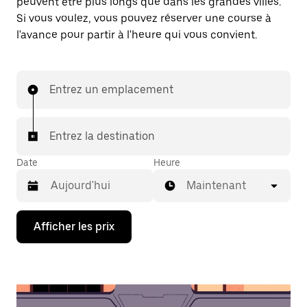
peuvent être plus longs que dans les grandes villes.
Si vous voulez, vous pouvez réserver une course à
l'avance pour partir à l'heure qui vous convient.
Entrez un emplacement
Entrez la destination
Date
Heure
Maintenant
Appuyez
Afficher les prix
sur
la
flèche
vers
le
bas
pour