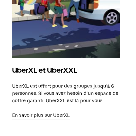
UberXL et UberXXL
Co
UberXL est offert pour des groupes jusqu’à 6
Lors
personnes. Si vous avez besoin d’un espace de
votr
coffre garanti, UberXXL est là pour vous.
ajou
de d
En savoir plus sur UberXL
En s