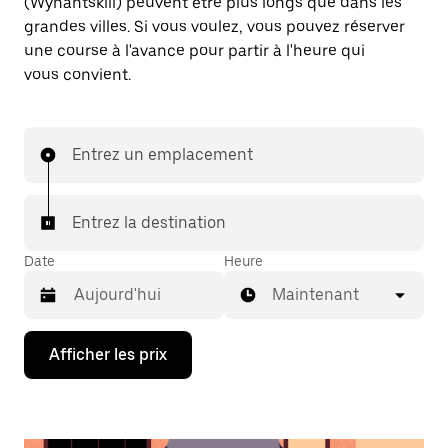
(Wynantskill) peuvent être plus longs que dans les
grandes villes. Si vous voulez, vous pouvez réserver
une course à l'avance pour partir à l'heure qui
vous convient.
Entrez un emplacement
Entrez la destination
Date
Heure
Maintenant
Appuyez
Afficher les prix
sur
la
flèche
vers
le