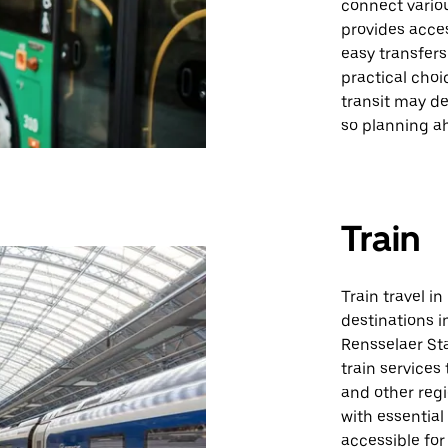
connect variou
provides acces
easy transfer
practical choi
transit may d
so planning 
Train
Train travel i
destinations 
Rensselaer Sta
train services
and other regi
with essential
accessible for