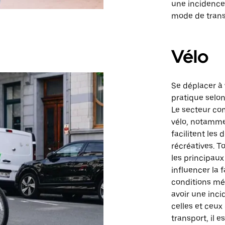
une incidence
mode de transp
Vélo
Se déplacer à 
pratique selon
Le secteur co
vélo, notamme
facilitent les
récréatives. T
les principaux
influencer la f
conditions mé
avoir une incid
celles et ceu
transport, il e