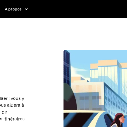
À propos
aer : vous y
ous aidera à
z de
 itinéraires