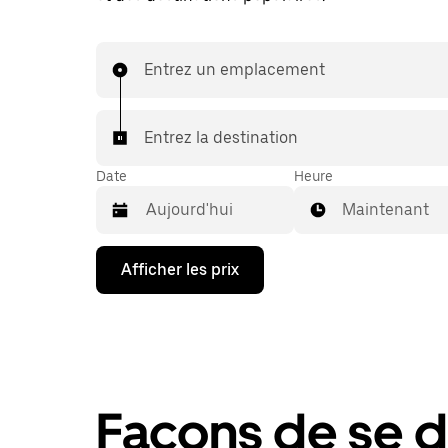
Entrez un emplacement
Entrez la destination
Date
Heure
Maintenant
Appuyez
Afficher les prix
sur
la
flèche
vers
le
bas
pour
interagir
Façons de se d
avec
le