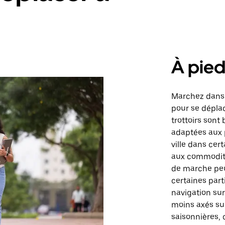
À pie
Marchez dans 
pour se déplac
trottoirs sont
adaptées aux p
ville dans cert
aux commodités
de marche peut
certaines part
navigation sur
moins axés sur
saisonnières, 