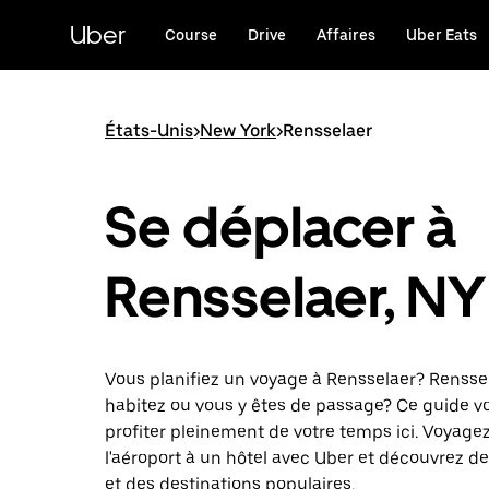
Passer
au
Uber
Course
Drive
Affaires
Uber Eats
contenu
principal
États-Unis
>
New York
>
Rensselaer
Se déplacer à
Rensselaer, NY
Vous planifiez un voyage à Rensselaer? Renssel
habitez ou vous y êtes de passage? Ce guide v
profiter pleinement de votre temps ici. Voyage
l'aéroport à un hôtel avec Uber et découvrez des
et des destinations populaires.