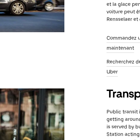
et la glace pe
voiture peut ê
Rensselaer et 
Commandez un
maintenant
Recherchez des
Uber
Trans
Public transit
getting around
is served by b
Station acting