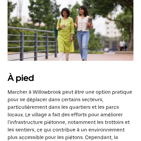
une
date.
Appuyez
sur
la
touche
d'échappement
pour
fermer
le
calendrier.
À pied
Marcher à Willowbrook peut être une option pratique
pour se déplacer dans certains secteurs,
particulièrement dans les quartiers et les parcs
locaux. Le village a fait des efforts pour améliorer
l'infrastructure piétonne, notamment les trottoirs et
les sentiers, ce qui contribue à un environnement
plus accessible pour les piétons. Cependant, la