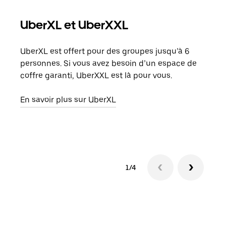
UberXL et UberXXL
Co
UberXL est offert pour des groupes jusqu’à 6
Lors
personnes. Si vous avez besoin d’un espace de
votr
coffre garanti, UberXXL est là pour vous.
ajou
de d
En savoir plus sur UberXL
En s
1/4