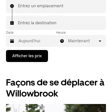
Entrez un emplacement
Entrez la destination
Date
Heure
Maintenant
Appuyez
Afficher les prix
sur
la
flèche
vers
le
Façons de se déplacer à
bas
pour
interagir
Willowbrook
avec
le
calendrier
et
sélectionner