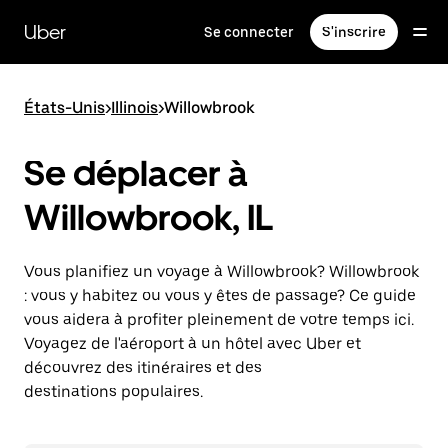
Passer
au
Uber
Se connecter
S'inscrire
contenu
principal
États-Unis
>
Illinois
>
Willowbrook
Se déplacer à
Willowbrook, IL
Vous planifiez un voyage à Willowbrook? Willowbrook
: vous y habitez ou vous y êtes de passage? Ce guide
vous aidera à profiter pleinement de votre temps ici.
Voyagez de l'aéroport à un hôtel avec Uber et
découvrez des itinéraires et des
destinations populaires.