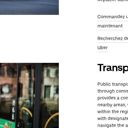
Commandez un
maintenant
Recherchez des
Uber
Trans
Public transpo
through commu
provides a co
nearby areas, 
within the reg
with designate
navigate the a