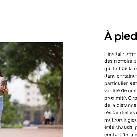
À pie
Hinsdale offr
des trottoirs 
qui fait de la
dans certaines
particulier, es
variété de com
proximité. Ce
de la distance
résidentielles
météorologiqu
étés chauds, p
confort de l