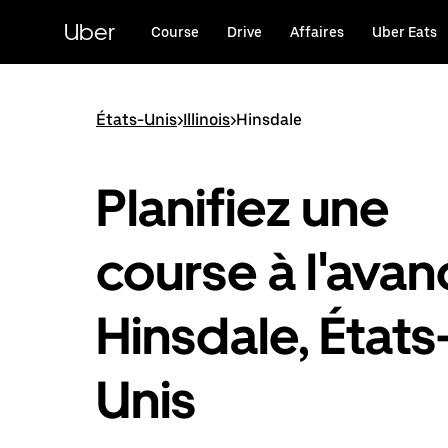
Passer
au
Uber
Course
Drive
Affaires
Uber Eats
contenu
principal
États-Unis
>
Illinois
>
Hinsdale
Planifiez une
course à l'avan
Hinsdale, États
Unis