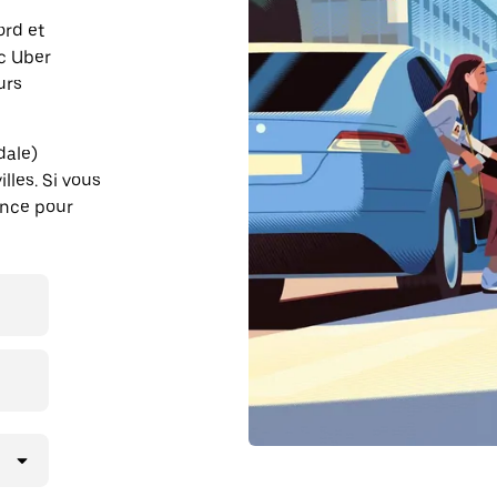
ord et
ec Uber
urs
dale)
lles. Si vous
ance pour