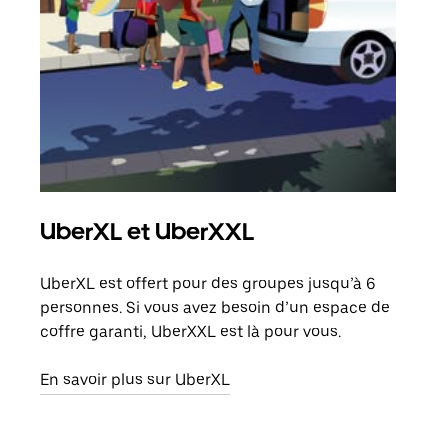
UberXL et UberXXL
Co
UberXL est offert pour des groupes jusqu’à 6
Lors
personnes. Si vous avez besoin d’un espace de
votr
coffre garanti, UberXXL est là pour vous.
ajou
de d
En savoir plus sur UberXL
En s