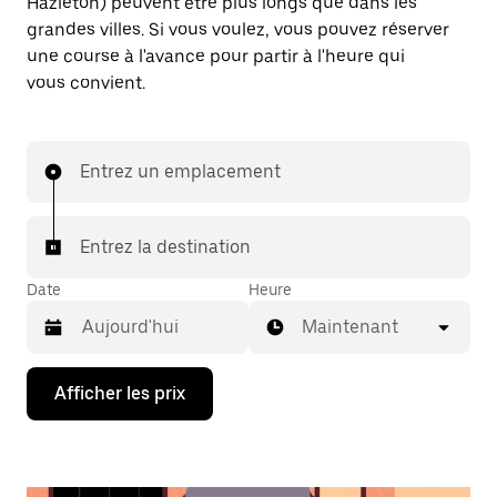
Hazleton) peuvent être plus longs que dans les
grandes villes. Si vous voulez, vous pouvez réserver
une course à l'avance pour partir à l'heure qui
vous convient.
Entrez un emplacement
Entrez la destination
Date
Heure
Maintenant
Appuyez
Afficher les prix
sur
la
flèche
vers
le