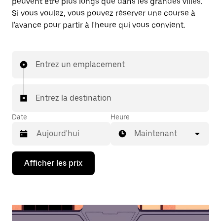
peuvent être plus longs que dans les grandes villes.
Si vous voulez, vous pouvez réserver une course à
l'avance pour partir à l'heure qui vous convient.
Entrez un emplacement
Entrez la destination
Date
Heure
Maintenant
Appuyez
Afficher les prix
sur
la
flèche
vers
le
bas
pour