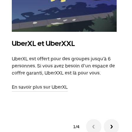
UberXL et UberXXL
Co
UberXL est offert pour des groupes jusqu’à 6
Lors
personnes. Si vous avez besoin d’un espace de
votr
coffre garanti, UberXXL est là pour vous.
ajou
de d
En savoir plus sur UberXL
En s
1/4