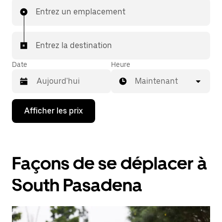
Entrez un emplacement
Entrez la destination
Date
Heure
Maintenant
Appuyez
Afficher les prix
sur
la
flèche
vers
le
Façons de se déplacer à
bas
pour
interagir
South Pasadena
avec
le
calendrier
et
sélectionner