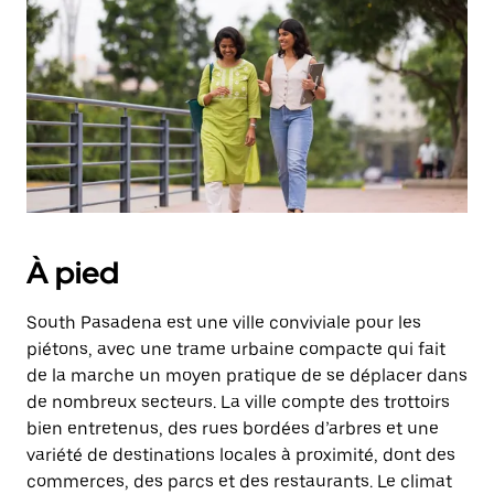
une
date.
Appuyez
sur
la
touche
d'échappement
pour
fermer
le
calendrier.
À pied
South Pasadena est une ville conviviale pour les
piétons, avec une trame urbaine compacte qui fait
de la marche un moyen pratique de se déplacer dans
de nombreux secteurs. La ville compte des trottoirs
bien entretenus, des rues bordées d’arbres et une
variété de destinations locales à proximité, dont des
commerces, des parcs et des restaurants. Le climat