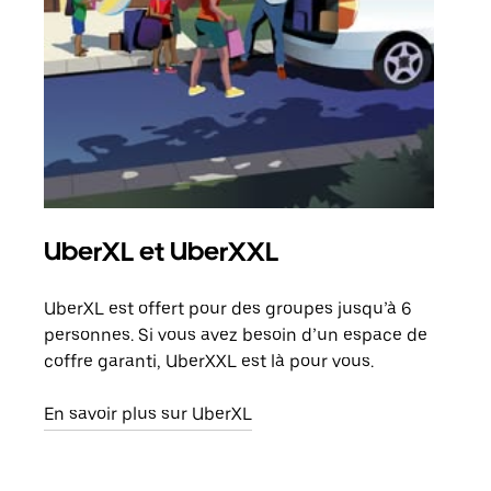
UberXL et UberXXL
Co
UberXL est offert pour des groupes jusqu’à 6
Lors
personnes. Si vous avez besoin d’un espace de
votr
coffre garanti, UberXXL est là pour vous.
ajou
de d
En savoir plus sur UberXL
En s