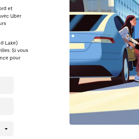
ord et
 avec Uber
urs
nd Lake)
lles. Si vous
ance pour