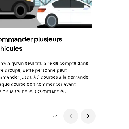
mmander plusieurs
Uber Shu
hicules
Notre option
des itinérai
l n’y a qu’un seul titulaire de compte dans
lieux d’évé
re groupe, cette personne peut
mander jusqu’à 3 courses à la demande.
Voir la dispo
aque course doit commencer avant
une autre ne soit commandée.
1/2