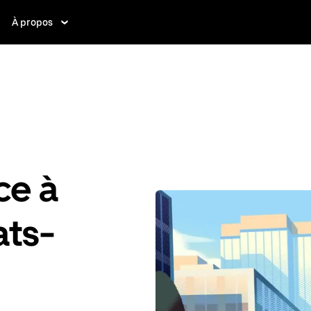
À propos
ce à
ats-