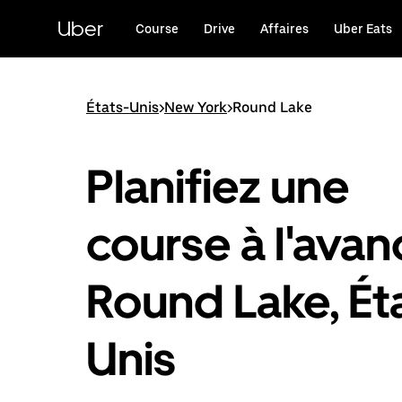
Passer
au
Uber
Course
Drive
Affaires
Uber Eats
contenu
principal
États-Unis
>
New York
>
Round Lake
Planifiez une
course à l'avan
Round Lake, Ét
Unis