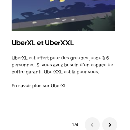
UberXL et UberXXL
Co
UberXL est offert pour des groupes jusqu’à 6
Lors
personnes. Si vous avez besoin d’un espace de
votr
coffre garanti, UberXXL est là pour vous.
ajou
de d
En savoir plus sur UberXL
En s
1/4