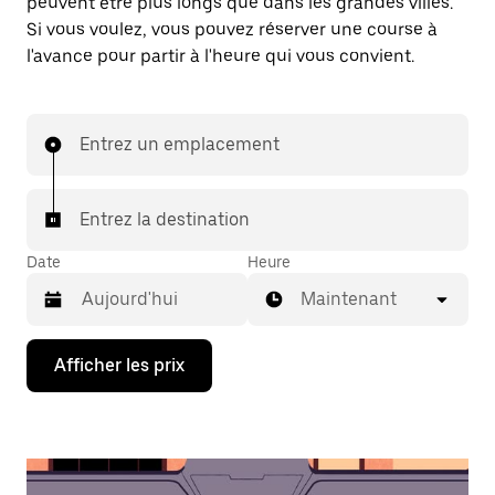
peuvent être plus longs que dans les grandes villes.
Si vous voulez, vous pouvez réserver une course à
l'avance pour partir à l'heure qui vous convient.
Entrez un emplacement
Entrez la destination
Date
Heure
Maintenant
Appuyez
Afficher les prix
sur
la
flèche
vers
le
bas
pour