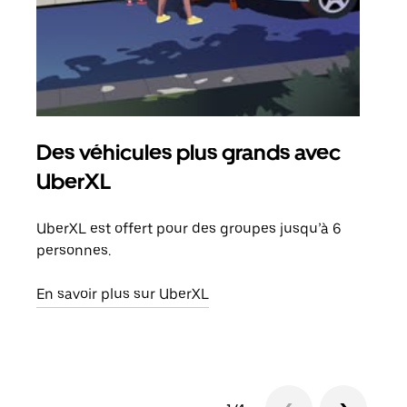
Des véhicules plus grands avec
Co
UberXL
Lors
votr
UberXL est offert pour des groupes jusqu’à 6
ajou
personnes.
de d
En savoir plus sur UberXL
En s