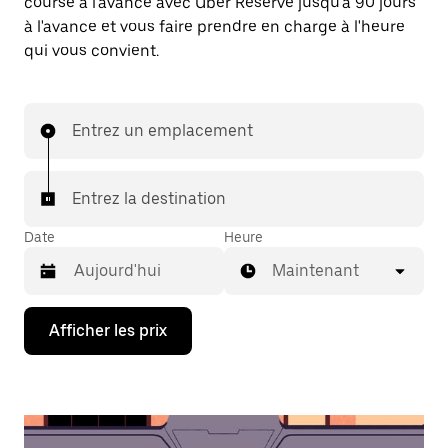
course à l'avance avec Uber Reserve jusqu'à 90 jours
à l'avance et vous faire prendre en charge à l'heure
qui vous convient.
Entrez un emplacement
Entrez la destination
Date
Heure
Maintenant
Appuyez
Afficher les prix
sur
la
flèche
vers
le
bas
pour