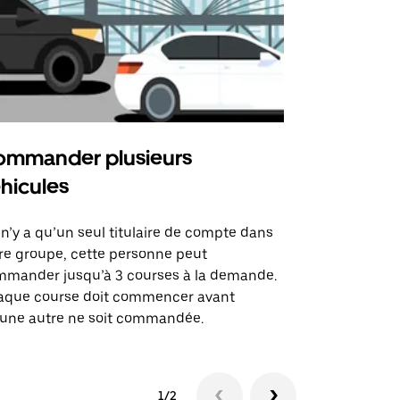
mmander plusieurs
Uber Shu
hicules
Notre option
des itinérai
l n’y a qu’un seul titulaire de compte dans
lieux d’évé
re groupe, cette personne peut
mander jusqu’à 3 courses à la demande.
Voir la dispo
aque course doit commencer avant
une autre ne soit commandée.
1/2