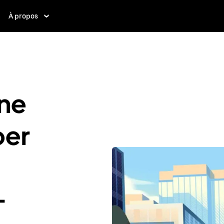
À propos
ne
ber
-