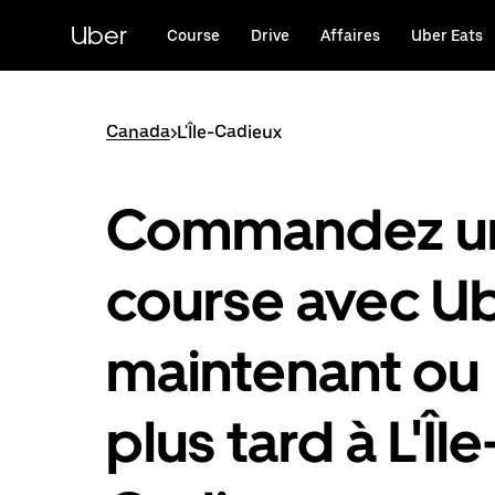
Passer
au
Uber
Course
Drive
Affaires
Uber Eats
contenu
principal
Canada
>
L'Île-Cadieux
Commandez u
course avec U
maintenant ou
plus tard à L'Île