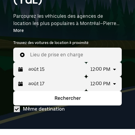
Parcourez les véhicules des agences de
location les plus populaires à Montréal–Pierre
Elliott Trudeau International Airport avec
More
Uber Location. Des voitures électriques aux
Trouvez des voitures de location à proximité
berlines en passant par les VUS, vous trouverez
des véhicules autant pour une personne que
Lieu de prise en charge
pour un groupe de sept. Entrez l'heure et
l'emplacement pour trouver des voitures de
12:00 PM
location à YUL.
12:00 PM
Appuyez
Période
sur
sélectionnée :
la
août
Rechercher
Appuyez
Période
flèche
15
sur
sélectionnée :
vers
au août
Même destination
la
août
le
17
flèche
15
bas
vers
au août
pour
le
17
interagir
bas
avec