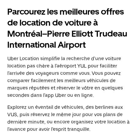
pour
le
interagir
calendrier
Parcourez les meilleures offres
avec
et
le
sélectionner
de location de voiture à
calendrier
une
et
date.
Montréal–Pierre Elliott Trudeau
sélectionner
Appuyez
une
sur
International Airport
date.
la
Appuyez
touche
sur
Uber Location simplifie la recherche d'une voiture
d'échappement
la
pour
location pas chère à l'aéroport YUL pour faciliter
touche
fermer
l'arrivée des voyageurs comme vous. Vous pouvez
d'échappement
le
pour
comparer facilement les meilleurs véhicules de
calendrier.
fermer
marques réputées et réserver le vôtre en quelques
le
secondes dans l'app Uber ou en ligne.
calendrier.
Explorez un éventail de véhicules, des berlines aux
VUS, puis réservez le même jour pour vos plans de
dernière minute, ou encore organisez votre location à
l'avance pour avoir l'esprit tranquille.