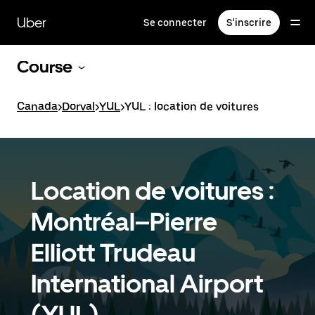
Passer
au
Uber
Se connecter
S'inscrire
contenu
principal
Course
Canada
>
Dorval
>
YUL
>
YUL : location de voitures
Location de voitures :
Montréal–Pierre
Elliott Trudeau
International Airport
(YUL)