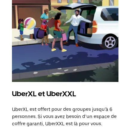
UberXL et UberXXL
Co
UberXL est offert pour des groupes jusqu’à 6
Lors
personnes. Si vous avez besoin d’un espace de
votr
coffre garanti, UberXXL est là pour vous.
ajou
de d