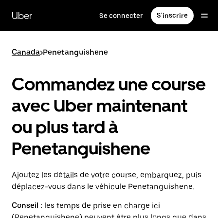
Passer
au
Uber
Se connecter
S'inscrire
contenu
principal
Canada
>
Penetanguishene
Commandez une course
avec Uber maintenant
ou plus tard à
Penetanguishene
Ajoutez les détails de votre course, embarquez, puis
déplacez-vous dans le véhicule Penetanguishene.
Conseil :
les temps de prise en charge ici
(Penetanguishene) peuvent être plus longs que dans