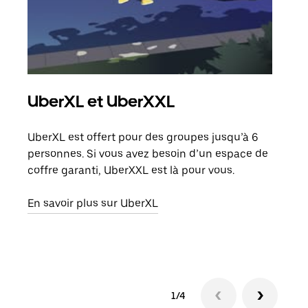
UberXL et UberXXL
Co
UberXL est offert pour des groupes jusqu’à 6
Lors
personnes. Si vous avez besoin d’un espace de
votr
coffre garanti, UberXXL est là pour vous.
ajou
de d
En savoir plus sur UberXL
En s
1/4