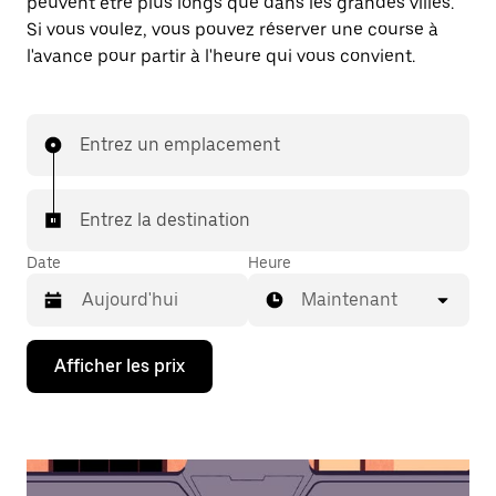
peuvent être plus longs que dans les grandes villes.
Si vous voulez, vous pouvez réserver une course à
l'avance pour partir à l'heure qui vous convient.
Entrez un emplacement
Entrez la destination
Date
Heure
Maintenant
Appuyez
Afficher les prix
sur
la
flèche
vers
le
bas
pour