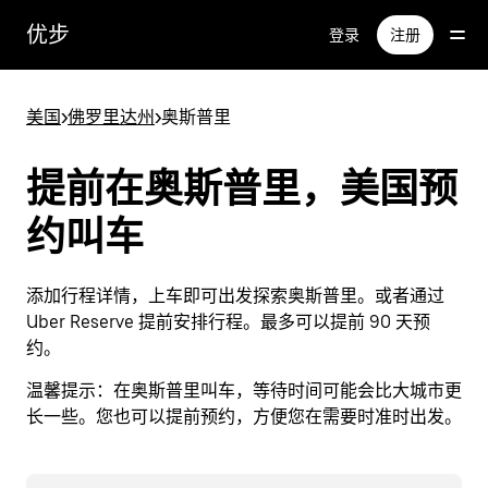
跳
优步
登录
注册
至
主
要
美国
>
佛罗里达州
>
奥斯普里
内
容
提前在奥斯普里，美国预
约叫车
添加行程详情，上车即可出发探索奥斯普里。或者通过
Uber Reserve 提前安排行程。最多可以提前 90 天预
约。
温馨提示：
在奥斯普里叫车，等待时间可能会比大城市更
长一些。您也可以提前预约，方便您在需要时准时出发。