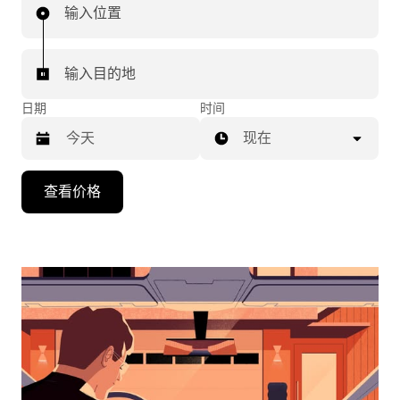
输入位置
输入目的地
日期
时间
现在
按
查看价格
向
下
箭
头
键
可
浏
览
日