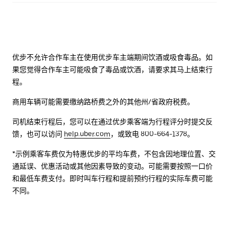
优步不允许合作车主在使用优步车主端期间饮酒或吸食毒品。如
果您觉得合作车主可能吸食了毒品或饮酒，请要求其马上结束行
程。
商用车辆可能需要缴纳路桥费之外的其他州/省政府税费。
司机结束行程后，您可以在通过优步乘客端为行程评分时提交反
馈，也可以访问
help.uber.com
，或致电 800-664-1378。
*示例乘客车费仅为特惠优步的平均车费，不包含因地理位置、交
通延误、优惠活动或其他因素导致的变动。可能需要按照一口价
和最低车费支付。即时叫车行程和提前预约行程的实际车费可能
不同。