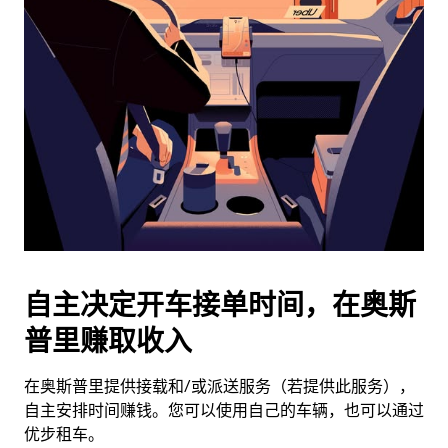
历
并
选
择
日
期。
按
退
出
键
可
关
闭
自主决定开车接单时间，在奥斯
日
普里赚取收入
历。
在奥斯普里提供接载和/或派送服务（若提供此服务），
自主安排时间赚钱。您可以使用自己的车辆，也可以通过
优步租车。