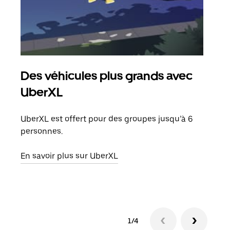
Des véhicules plus grands avec
Co
UberXL
Lors
votr
UberXL est offert pour des groupes jusqu’à 6
ajou
personnes.
de d
En savoir plus sur UberXL
En s
1/4