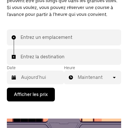
peuvent être plus longs que dans les grandes villes.
Si vous voulez, vous pouvez réserver une course à
l'avance pour partir à l'heure qui vous convient.
Entrez un emplacement
Entrez la destination
Date
Heure
Maintenant
Appuyez
Afficher les prix
sur
la
flèche
vers
le
bas
pour