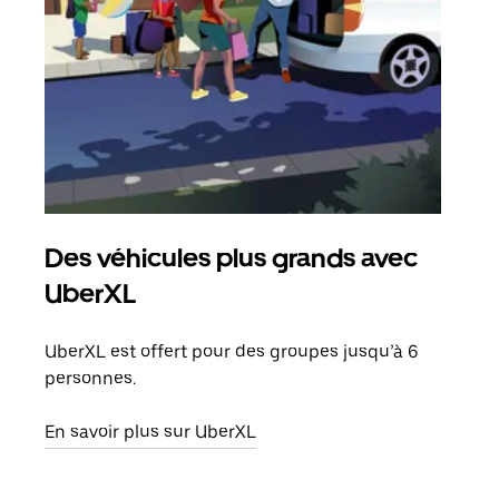
Des véhicules plus grands avec
Co
UberXL
Lors
votr
UberXL est offert pour des groupes jusqu’à 6
ajou
personnes.
de d
En savoir plus sur UberXL
En s