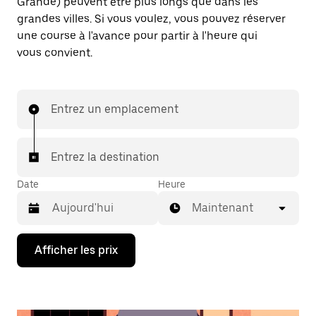
Grande) peuvent être plus longs que dans les
grandes villes. Si vous voulez, vous pouvez réserver
une course à l'avance pour partir à l'heure qui
vous convient.
Entrez un emplacement
Entrez la destination
Date
Heure
Maintenant
Appuyez
Afficher les prix
sur
la
flèche
vers
le