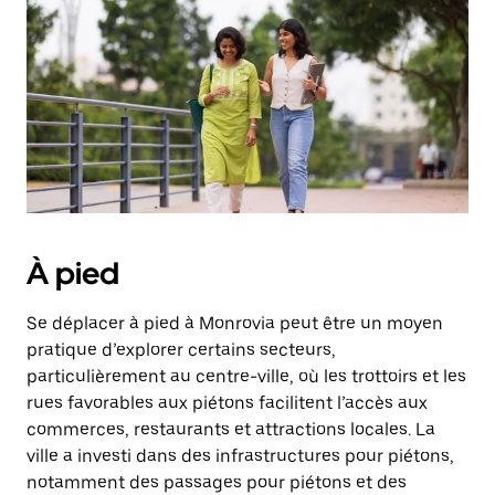
une
date.
Appuyez
sur
la
touche
d'échappement
pour
fermer
le
calendrier.
À pied
Se déplacer à pied à Monrovia peut être un moyen
pratique d’explorer certains secteurs,
particulièrement au centre-ville, où les trottoirs et les
rues favorables aux piétons facilitent l’accès aux
commerces, restaurants et attractions locales. La
ville a investi dans des infrastructures pour piétons,
notamment des passages pour piétons et des