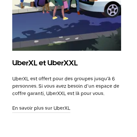
UberXL et UberXXL
Co
UberXL est offert pour des groupes jusqu’à 6
Lors
personnes. Si vous avez besoin d’un espace de
votr
coffre garanti, UberXXL est là pour vous.
ajou
de d
En savoir plus sur UberXL
En s