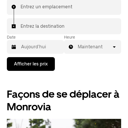
Entrez un emplacement
Entrez la destination
Date
Heure
Maintenant
Appuyez
Afficher les prix
sur
la
flèche
vers
le
Façons de se déplacer à
bas
pour
interagir
Monrovia
avec
le
calendrier
et
sélectionner