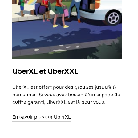
UberXL et UberXXL
Co
UberXL est offert pour des groupes jusqu’à 6
Lors
personnes. Si vous avez besoin d’un espace de
votr
coffre garanti, UberXXL est là pour vous.
ajou
de d
En savoir plus sur UberXL
En s