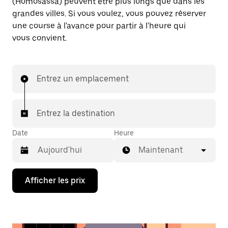
(Homosassa) peuvent être plus longs que dans les
grandes villes. Si vous voulez, vous pouvez réserver
une course à l'avance pour partir à l'heure qui
vous convient.
Entrez un emplacement
Entrez la destination
Date
Heure
Maintenant
Appuyez
Afficher les prix
sur
la
flèche
vers
le