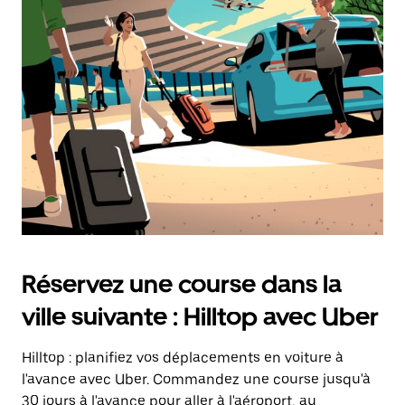
une
date.
Appuyez
sur
la
touche
d'échappement
pour
fermer
le
calendrier.
Réservez une course dans la
ville suivante : Hilltop avec Uber
Hilltop : planifiez vos déplacements en voiture à
l'avance avec Uber. Commandez une course jusqu'à
30 jours à l'avance pour aller à l'aéroport, au