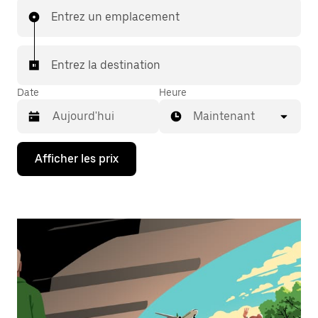
Entrez un emplacement
Entrez la destination
Date
Heure
Maintenant
Appuyez
Afficher les prix
sur
la
flèche
vers
le
bas
pour
interagir
avec
le
calendrier
et
sélectionner