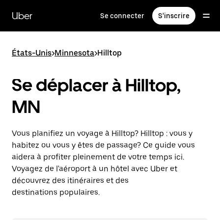
Passer
au
Uber
Se connecter
S'inscrire
contenu
principal
États-Unis
>
Minnesota
>
Hilltop
Se déplacer à Hilltop,
MN
Vous planifiez un voyage à Hilltop? Hilltop : vous y
habitez ou vous y êtes de passage? Ce guide vous
aidera à profiter pleinement de votre temps ici.
Voyagez de l'aéroport à un hôtel avec Uber et
découvrez des itinéraires et des
destinations populaires.