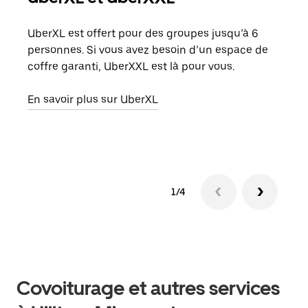
UberXL est offert pour des groupes jusqu’à 6
Lors
personnes. Si vous avez besoin d’un espace de
votr
coffre garanti, UberXXL est là pour vous.
ajou
de d
En savoir plus sur UberXL
En s
1/4
Covoiturage et autres services