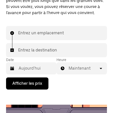
peuvent être plus longs que dans les grandes villes.
Si vous voulez, vous pouvez réserver une course à
l'avance pour partir à l'heure qui vous convient.
Entrez un emplacement
Entrez la destination
Date
Heure
Maintenant
Appuyez
Afficher les prix
sur
la
flèche
vers
le
bas
pour