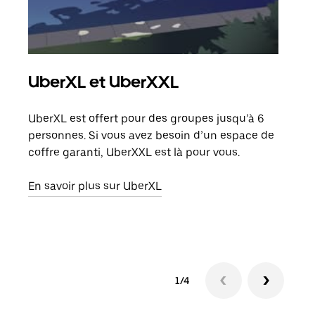
UberXL et UberXXL
Co
UberXL est offert pour des groupes jusqu’à 6
Lors
personnes. Si vous avez besoin d’un espace de
votr
coffre garanti, UberXXL est là pour vous.
ajou
de d
En savoir plus sur UberXL
En s
1/4