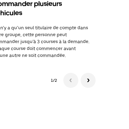
mmander plusieurs
Uber Shu
hicules
Notre option
des itinérai
l n’y a qu’un seul titulaire de compte dans
lieux d’évé
re groupe, cette personne peut
mander jusqu’à 3 courses à la demande.
Voir la dispo
aque course doit commencer avant
une autre ne soit commandée.
1/2