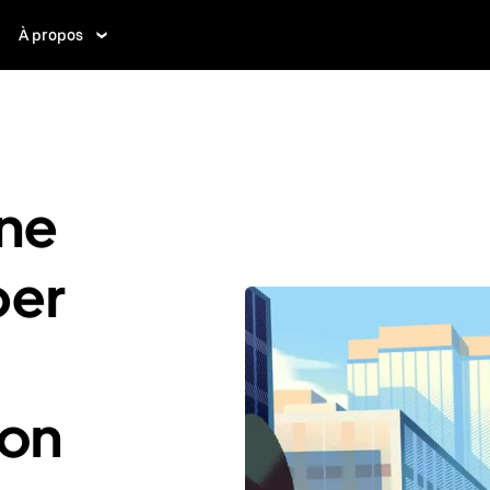
À propos
ne
ber
von