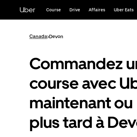
Passer
au
Uber
Course
Drive
Affaires
Uber Eats
contenu
principal
Canada
>
Devon
Commandez u
course avec U
maintenant ou
plus tard à De