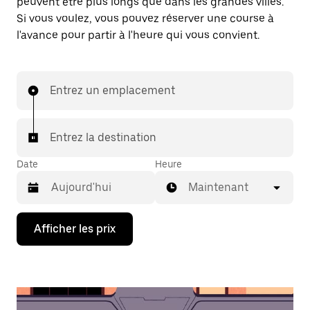
peuvent être plus longs que dans les grandes villes.
Si vous voulez, vous pouvez réserver une course à
l'avance pour partir à l'heure qui vous convient.
Entrez un emplacement
Entrez la destination
Date
Heure
Maintenant
Appuyez
Afficher les prix
sur
la
flèche
vers
le
bas
pour