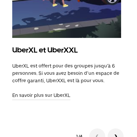
UberXL et UberXXL
Co
UberXL est offert pour des groupes jusqu’à 6
Lors
personnes. Si vous avez besoin d’un espace de
votr
coffre garanti, UberXXL est là pour vous.
ajou
de d
En savoir plus sur UberXL
En s
1/4