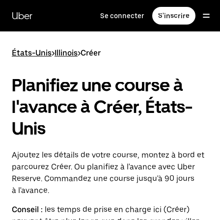
Passer
au
Uber
Se connecter
S'inscrire
contenu
principal
États-Unis
>
Illinois
>
Créer
Planifiez une course à
l'avance à Créer, États-
Unis
Ajoutez les détails de votre course, montez à bord et
parcourez Créer. Ou planifiez à l'avance avec Uber
Reserve. Commandez une course jusqu'à 90 jours
à l'avance.
Conseil :
les temps de prise en charge ici (Créer)