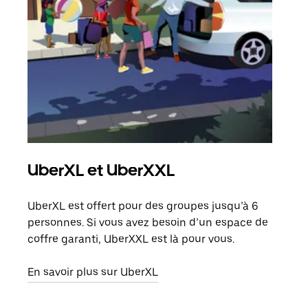
UberXL et UberXXL
Co
UberXL est offert pour des groupes jusqu’à 6
Lors
personnes. Si vous avez besoin d’un espace de
votr
coffre garanti, UberXXL est là pour vous.
ajou
de d
En savoir plus sur UberXL
En s