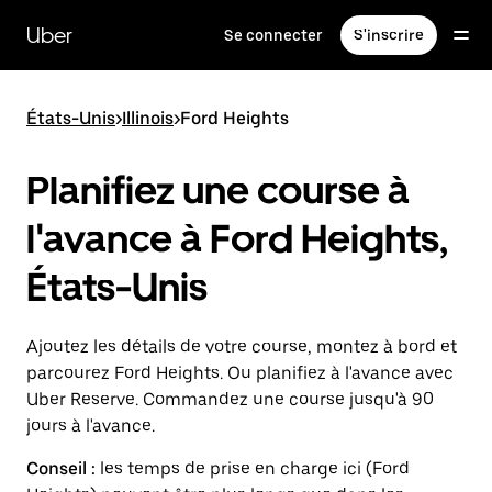
Passer
au
Uber
Se connecter
S'inscrire
contenu
principal
États-Unis
>
Illinois
>
Ford Heights
Planifiez une course à
l'avance à Ford Heights,
États-Unis
Ajoutez les détails de votre course, montez à bord et
parcourez Ford Heights. Ou planifiez à l'avance avec
Uber Reserve. Commandez une course jusqu'à 90
jours à l'avance.
Conseil :
les temps de prise en charge ici (Ford