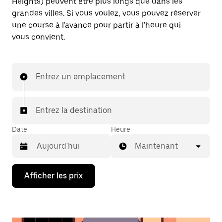
Heights) peuvent être plus longs que dans les
grandes villes. Si vous voulez, vous pouvez réserver
une course à l'avance pour partir à l'heure qui
vous convient.
Entrez un emplacement
Entrez la destination
Date
Heure
Maintenant
Appuyez
Afficher les prix
sur
la
flèche
vers
le