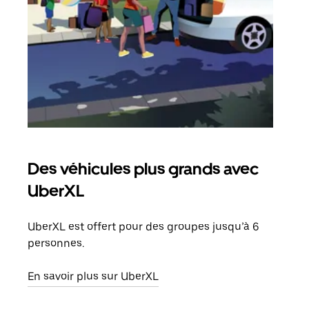
Des véhicules plus grands avec
Co
UberXL
Lors
votr
UberXL est offert pour des groupes jusqu’à 6
ajou
personnes.
de d
En savoir plus sur UberXL
En s