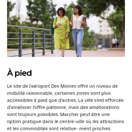
une
date.
Appuyez
sur
la
touche
d'échappement
pour
fermer
le
calendrier.
À pied
Le site de l'aéroport Des Moines offre un niveau de
mobilité raisonnable, certaines zones sont plus
accessibles à pied que d'autres. La ville s'est efforcée
d'améliorer l'offre piétonne, mais des améliorations
sont toujours possibles. Marcher peut être une
option pratique dans le centre-ville où les attractions
et les commodités sont relative- ment proches.