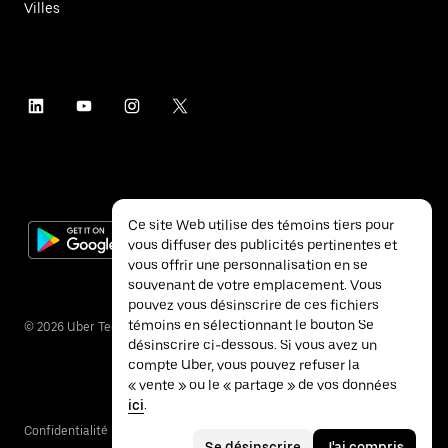
Villes
Ce site Web utilise des témoins tiers pour
vous diffuser des publicités pertinentes et
vous offrir une personnalisation en se
souvenant de votre emplacement. Vous
pouvez vous désinscrire de ces fichiers
témoins en sélectionnant le bouton Se
©
2026
Uber Technologies inc.
désinscrire ci-dessous. Si vous avez un
compte Uber, vous pouvez refuser la
« vente » ou le « partage » de vos données
ici
.
Confidentialité
Accessibilité
Conditions
Se désinscrire
J'ai compris