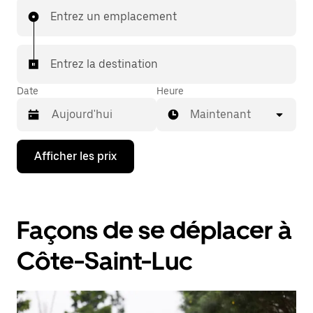
Entrez un emplacement
Entrez la destination
Date
Heure
Maintenant
Appuyez
Afficher les prix
sur
la
flèche
vers
le
Façons de se déplacer à
bas
pour
interagir
Côte-Saint-Luc
avec
le
calendrier
et
sélectionner