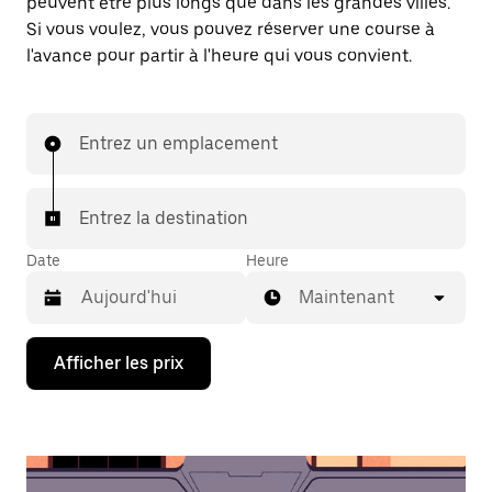
peuvent être plus longs que dans les grandes villes.
Si vous voulez, vous pouvez réserver une course à
l'avance pour partir à l'heure qui vous convient.
Entrez un emplacement
Entrez la destination
Date
Heure
Maintenant
Appuyez
Afficher les prix
sur
la
flèche
vers
le
bas
pour