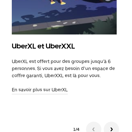
UberXL et UberXXL
Co
UberXL est offert pour des groupes jusqu’à 6
Lors
personnes. Si vous avez besoin d’un espace de
votr
coffre garanti, UberXXL est là pour vous.
ajou
de d
En savoir plus sur UberXL
En s
1/4