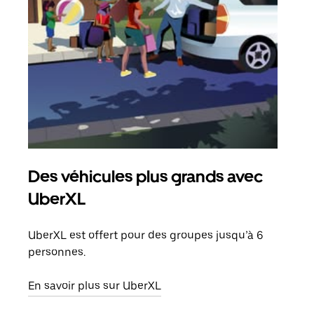
Des véhicules plus grands avec
Co
UberXL
Lors
votr
UberXL est offert pour des groupes jusqu’à 6
ajou
personnes.
de d
En savoir plus sur UberXL
En s