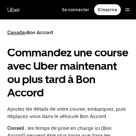
Passer
au
Uber
Se connecter
S'inscrire
contenu
principal
Canada
>
Bon Accord
Commandez une course
avec Uber maintenant
ou plus tard à Bon
Accord
Ajoutez les détails de votre course, embarquez, puis
déplacez-vous dans le véhicule Bon Accord.
Conseil :
les temps de prise en charge ici (Bon
Accord) peuvent être plus longs que dans les