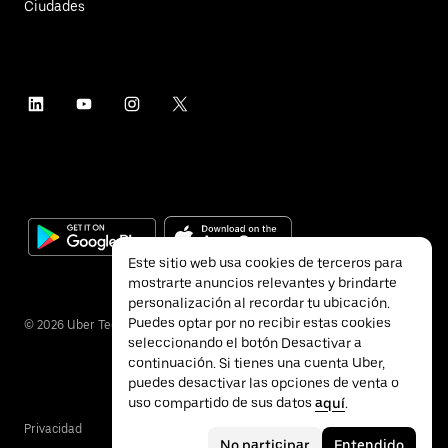
Ciudades
Este sitio web usa cookies de terceros para
mostrarte anuncios relevantes y brindarte
personalización al recordar tu ubicación.
Puedes optar por no recibir estas cookies
©
2026
Uber Technologies Inc.
seleccionando el botón Desactivar a
continuación. Si tienes una cuenta Uber,
puedes desactivar las opciones de venta o
uso compartido de sus datos
aquí
.
Privacidad
Accesibilidad
Términos
No participar
Entendido