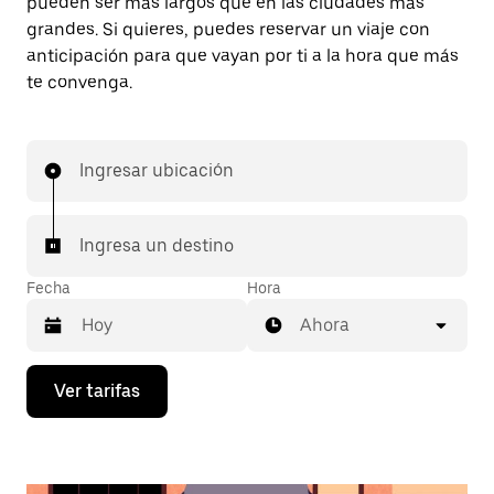
pueden ser más largos que en las ciudades más
grandes. Si quieres, puedes reservar un viaje con
anticipación para que vayan por ti a la hora que más
te convenga.
Ingresar ubicación
Ingresa un destino
Fecha
Hora
Ahora
Presiona
Ver tarifas
la
flecha
hacia
abajo
para