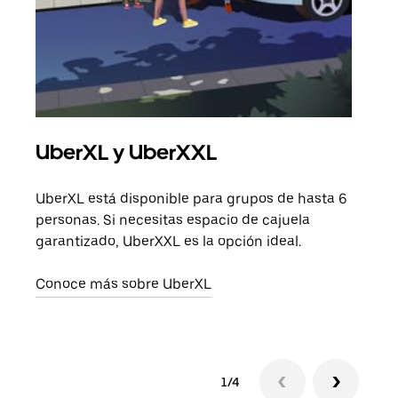
UberXL y UberXXL
Via
UberXL está disponible para grupos de hasta 6
Cuan
personas. Si necesitas espacio de cajuela
viaj
garantizado, UberXXL es la opción ideal.
prop
Conoce más sobre UberXL
Obté
1/4