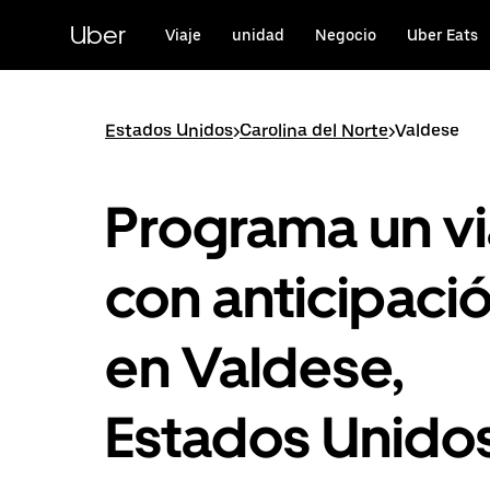
Saltar
al
Uber
Viaje
unidad
Negocio
Uber Eats
contenido
principal
Estados Unidos
>
Carolina del Norte
>
Valdese
Programa un vi
con anticipaci
en Valdese,
Estados Unido