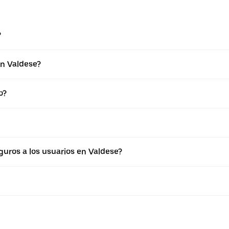
?
en Valdese?
o?
uros a los usuarios en Valdese?