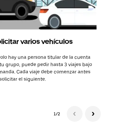
licitar varios vehículos
Uber Shu
solo hay una persona titular de la cuenta
La opción de
tu grupo, puede pedir hasta 3 viajes bajo
rutas selecc
anda. Cada viaje debe comenzar antes
sedes de ev
solicitar el siguiente.
Consulta la 
1/2