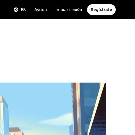
ES
Ayuda
Iniciar sesión
Regístrate