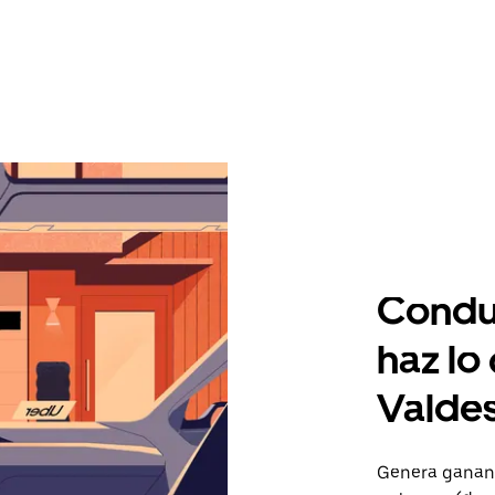
Condu
haz lo
Valde
Genera gananc