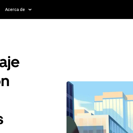
Acerca de
aje
ón
s