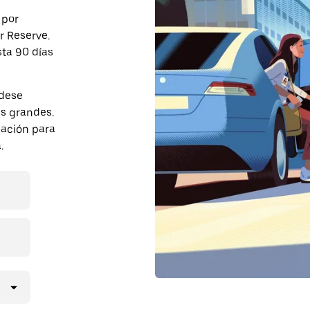
 por
r Reserve.
sta 90 días
ldese
s grandes.
pación para
.