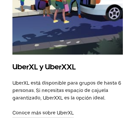
UberXL y UberXXL
Via
UberXL está disponible para grupos de hasta 6
Cuan
personas. Si necesitas espacio de cajuela
viaj
garantizado, UberXXL es la opción ideal.
prop
Conoce más sobre UberXL
Obté