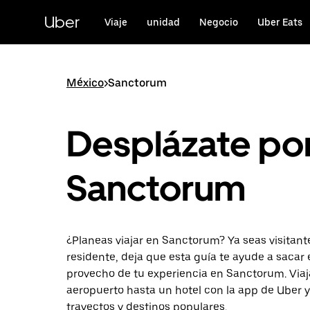
Saltar
al
Uber
Viaje
unidad
Negocio
Uber Eats
contenido
principal
México
>
Sanctorum
Desplázate po
Sanctorum
¿Planeas viajar en Sanctorum? Ya seas visitant
residente, deja que esta guía te ayude a sacar
provecho de tu experiencia en Sanctorum. Viaj
aeropuerto hasta un hotel con la app de Uber 
trayectos y destinos populares.