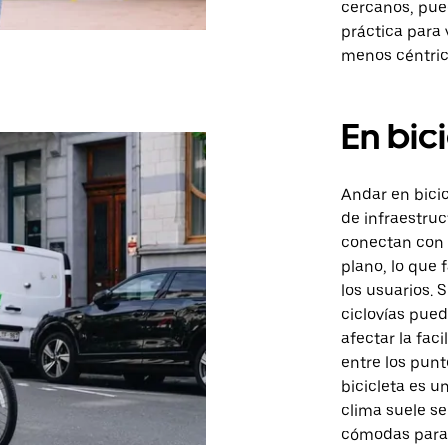
cercanos, pue
práctica para 
menos céntric
En bic
Andar en bici
de infraestruc
conectan con 
plano, lo que f
los usuarios. 
ciclovías puede
afectar la fac
entre los punt
bicicleta es u
clima suele s
cómodas para 