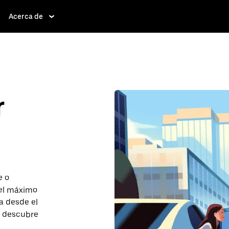
Acerca de
r
e o
 el máximo
a desde el
y descubre