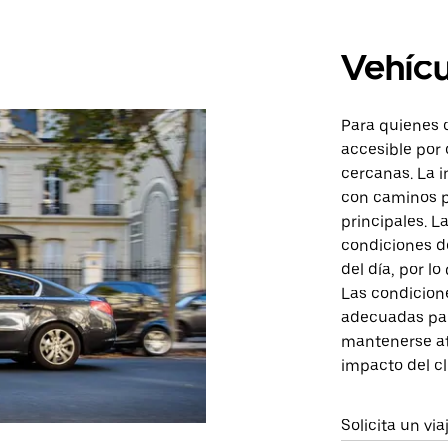
Vehícu
Para quienes 
accesible por
cercanas. La i
con caminos p
principales. L
condiciones de
del día, por l
Las condicione
adecuadas par
mantenerse ate
impacto del c
Solicita un vi