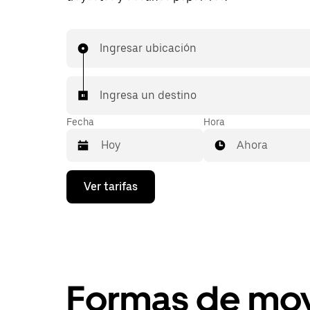
Ingresar ubicación
Ingresa un destino
Fecha
Hora
Ahora
Presiona
Ver tarifas
la
flecha
hacia
abajo
para
interactuar
con
el
Formas de mov
calendario
y