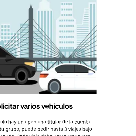
licitar varios vehículos
Uber Shu
solo hay una persona titular de la cuenta
La opción de
tu grupo, puede pedir hasta 3 viajes bajo
rutas selecc