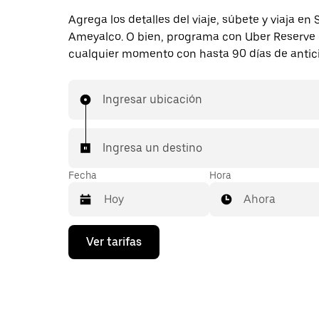
Agrega los detalles del viaje, súbete y viaja en
Ameyalco. O bien, programa con Uber Reserve
cualquier momento con hasta 90 días de antic
Ingresar ubicación
Ingresa un destino
Fecha
Hora
Ahora
Presiona
Ver tarifas
la
flecha
hacia
abajo
para
interactuar