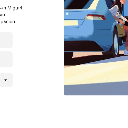
 San Miguel
 en
ipación.