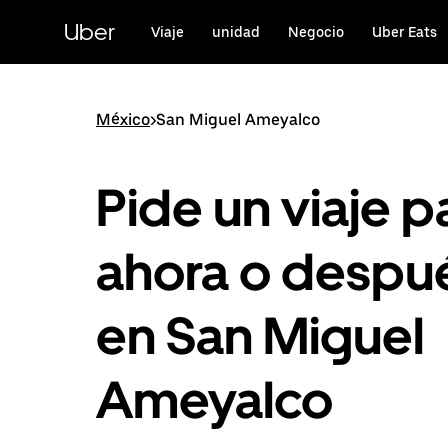
Saltar
al
Uber
Viaje
unidad
Negocio
Uber Eats
contenido
principal
México
>
San Miguel Ameyalco
Pide un viaje p
ahora o despu
en San Miguel
Ameyalco