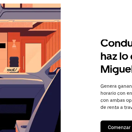
Condu
haz lo
Migue
Genera gananc
horario con en
con ambas opc
de renta a tra
Comenzar