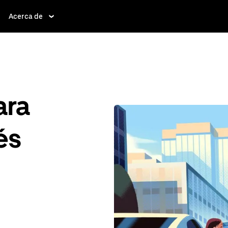
Acerca de
ara
és