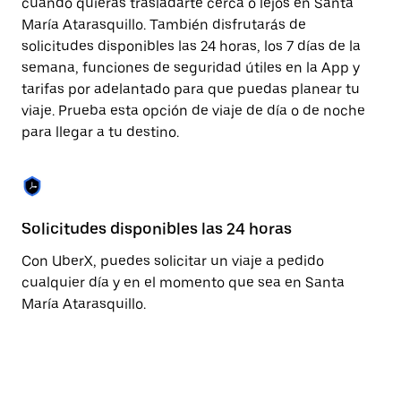
cuando quieras trasladarte cerca o lejos en Santa
cerrar
María Atarasquillo. También disfrutarás de
el
calendario.
solicitudes disponibles las 24 horas, los 7 días de la
semana, funciones de seguridad útiles en la App y
tarifas por adelantado para que puedas planear tu
viaje. Prueba esta opción de viaje de día o de noche
para llegar a tu destino.
Solicitudes disponibles las 24 horas
Fu
Con UberX, puedes solicitar un viaje a pedido
La
cualquier día y en el momento que sea en Santa
pa
María Atarasquillo.
fá
co
qu
co
co