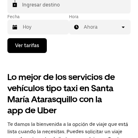
Ingresar destino
Fecha
Hora
Ahora
Presiona
Ver tarifas
la
flecha
hacia
abajo
para
Lo mejor de los servicios de
interactuar
con
vehículos tipo taxi en Santa
el
calendario
María Atarasquillo con la
y
selecciona
app de Uber
una
fecha.
Presiona
Te damos la bienvenida a la opción de viaje que está
la
tecla Esc
lista cuando la necesitas. Puedes solicitar un viaje
para