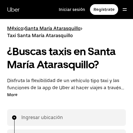
Saltar
al
Uber
Iniciar sesión
Regístrate
contenido
principal
México
>
Santa María Atarasquillo
>
Taxi Santa María Atarasquillo
¿Buscas taxis en Santa
María Atarasquillo?
Disfruta la flexibilidad de un vehículo tipo taxi y las
funciones de la app de Uber al hacer viajes a través
de UberX en Santa María Atarasquillo. Puedes
More
solicitar viajes de última hora o reservar en cualquier
momento desde la app o en línea para conseguir
tarifas por adelantado económicas para cada viaje.
Ingresar ubicación