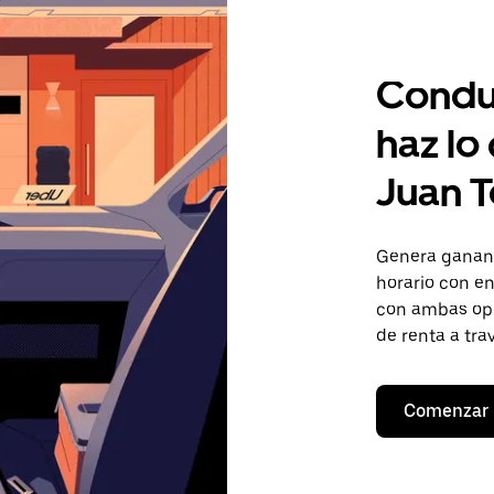
Condu
haz lo
Juan T
Genera gananc
horario con en
con ambas opc
de renta a tra
Comenzar