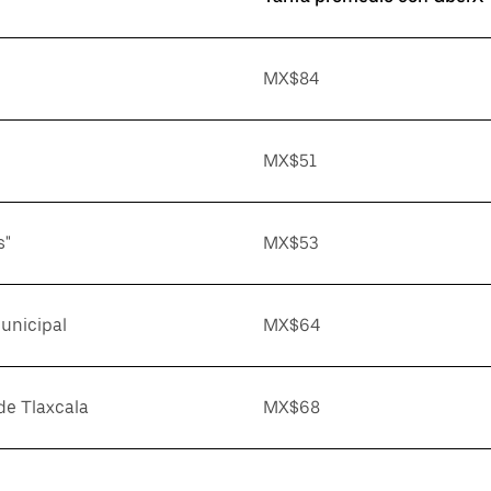
MX$84
MX$51
s"
MX$53
unicipal
MX$64
de Tlaxcala
MX$68