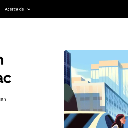
Acerca de
n
ac
 San