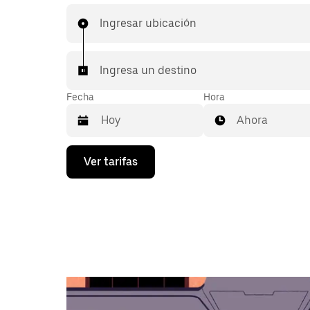
Ingresar ubicación
Ingresa un destino
Fecha
Hora
Ahora
Presiona
Ver tarifas
la
flecha
hacia
abajo
para
interactuar
con
el
calendario
y
selecciona
una