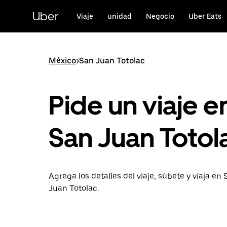
Saltar
al
Uber
Viaje
unidad
Negocio
Uber Eats
contenido
principal
México
>
San Juan Totolac
Pide un viaje e
San Juan Totol
Agrega los detalles del viaje, súbete y viaja en
Juan Totolac.