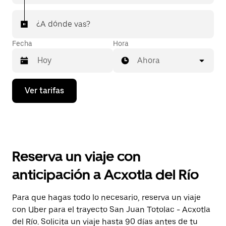
¿A dónde vas?
Fecha
Hora
Ahora
Presiona
Ver tarifas
la
flecha
hacia
abajo
para
interactuar
con
Reserva un viaje con
el
calendario
anticipación a Acxotla del Río
y
selecciona
una
Para que hagas todo lo necesario, reserva un viaje
fecha.
con Uber para el trayecto San Juan Totolac - Acxotla
Presiona
la
del Río. Solicita un viaje hasta 90 días antes de tu