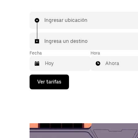
Ingresar ubicación
Ingresa un destino
Fecha
Hora
Ahora
Presiona
Ver tarifas
la
flecha
hacia
abajo
para
interactuar
con
el
calendario
y