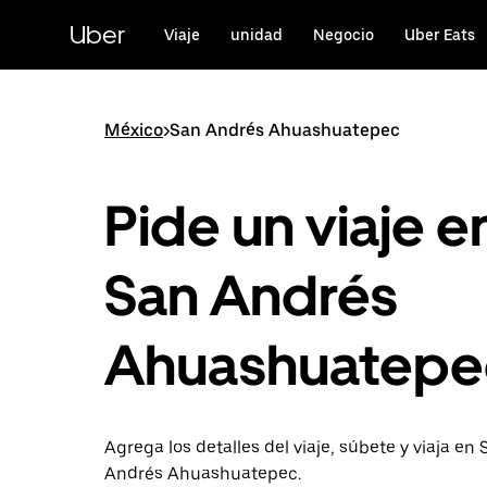
Saltar
al
Uber
Viaje
unidad
Negocio
Uber Eats
contenido
principal
México
>
San Andrés Ahuashuatepec
Pide un viaje e
San Andrés
Ahuashuatepe
Agrega los detalles del viaje, súbete y viaja en
Andrés Ahuashuatepec.