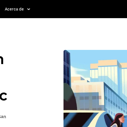
Acerca de
n
c
 San