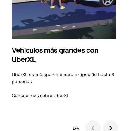
Vehículos más grandes con
Via
UberXL
Cuan
viaj
UberXL está disponible para grupos de hasta 6
prop
personas.
Obté
Conoce más sobre UberXL
1/4