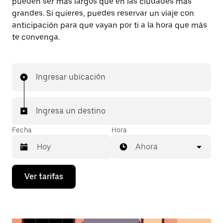
pueden ser más largos que en las ciudades más
grandes. Si quieres, puedes reservar un viaje con
anticipación para que vayan por ti a la hora que más
te convenga.
Ingresar ubicación
Ingresa un destino
Fecha
Hora
Ahora
Presiona
Ver tarifas
la
flecha
hacia
abajo
para