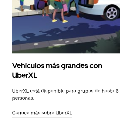
Vehículos más grandes con
Via
UberXL
Cuan
viaj
UberXL está disponible para grupos de hasta 6
prop
personas.
Obté
Conoce más sobre UberXL