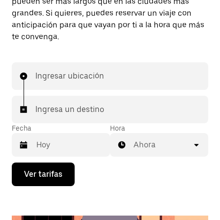
pueden ser más largos que en las ciudades más
grandes. Si quieres, puedes reservar un viaje con
anticipación para que vayan por ti a la hora que más
te convenga.
Ingresar ubicación
Ingresa un destino
Fecha
Hora
Ahora
Presiona
Ver tarifas
la
flecha
hacia
abajo
para