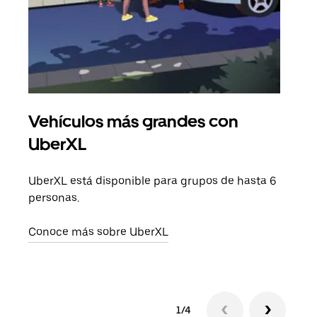
Vehículos más grandes con
Via
UberXL
Cuan
viaj
UberXL está disponible para grupos de hasta 6
prop
personas.
Obté
Conoce más sobre UberXL
1/4