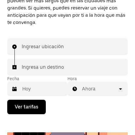
pueden ser más largos que en las ciudades más
grandes. Si quieres, puedes reservar un viaje con
anticipación para que vayan por ti a la hora que más
te convenga.
Ingresar ubicación
Ingresa un destino
Fecha
Hora
Ahora
Presiona
Ver tarifas
la
flecha
hacia
abajo
para