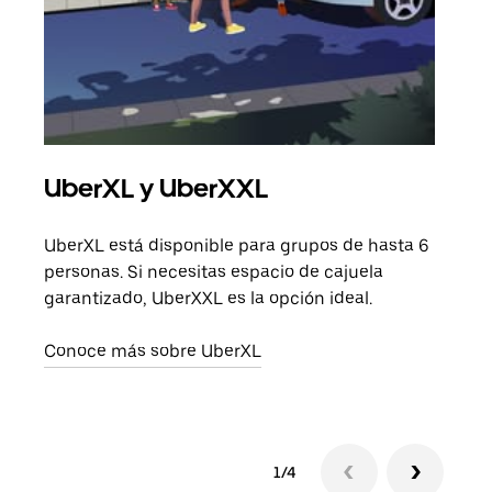
UberXL y UberXXL
Via
UberXL está disponible para grupos de hasta 6
Cuan
personas. Si necesitas espacio de cajuela
viaj
garantizado, UberXXL es la opción ideal.
prop
Conoce más sobre UberXL
Obté
1/4