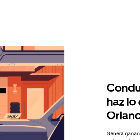
Condu
haz lo
Orlan
Genera gananc