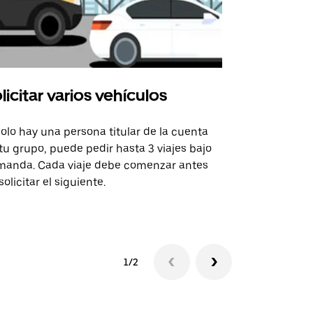
licitar varios vehículos
Uber Shu
solo hay una persona titular de la cuenta
La opción de
tu grupo, puede pedir hasta 3 viajes bajo
rutas selecc
anda. Cada viaje debe comenzar antes
sedes de ev
solicitar el siguiente.
Consulta la 
1/2