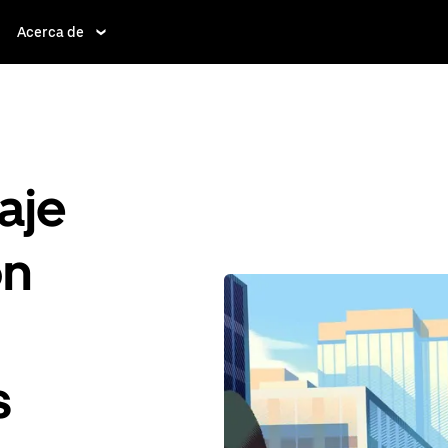
Acerca de
aje
ón
s