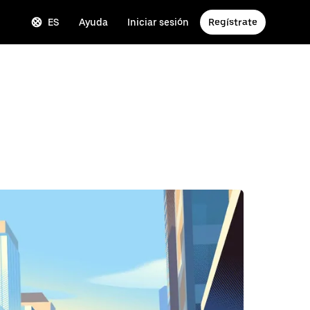
ES
Ayuda
Iniciar sesión
Regístrate