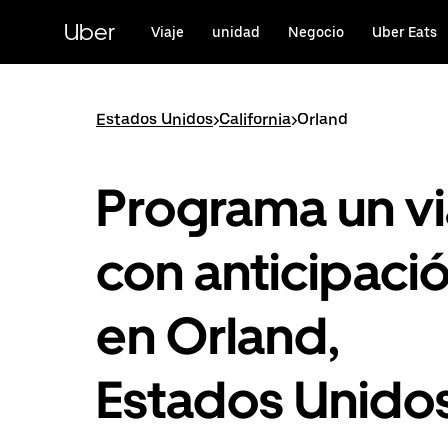
Saltar
al
Uber
Viaje
unidad
Negocio
Uber Eats
contenido
principal
Estados Unidos
>
California
>
Orland
Programa un vi
con anticipaci
en Orland,
Estados Unido