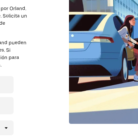
 por Orland.
 Solicita un
 de
land pueden
s. Si
ción para
.