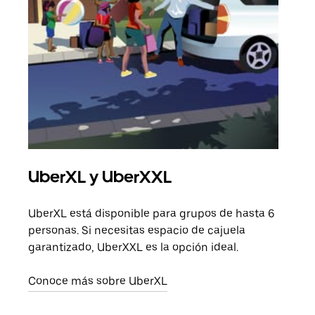
UberXL y UberXXL
Via
UberXL está disponible para grupos de hasta 6
Cuan
personas. Si necesitas espacio de cajuela
viaj
garantizado, UberXXL es la opción ideal.
prop
Conoce más sobre UberXL
Obté