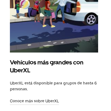
Vehículos más grandes con
Via
UberXL
Cuan
viaj
UberXL está disponible para grupos de hasta 6
prop
personas.
Obté
Conoce más sobre UberXL