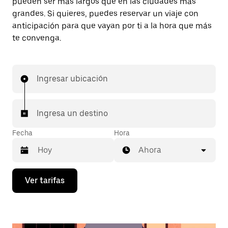
pueden ser más largos que en las ciudades más
grandes. Si quieres, puedes reservar un viaje con
anticipación para que vayan por ti a la hora que más
te convenga.
Ingresar ubicación
Ingresa un destino
Fecha
Hora
Ahora
Presiona
Ver tarifas
la
flecha
hacia
abajo
para