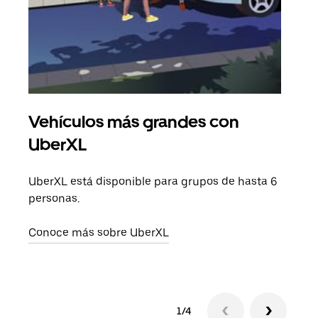
Vehículos más grandes con
Via
UberXL
Cuan
viaj
UberXL está disponible para grupos de hasta 6
prop
personas.
Obté
Conoce más sobre UberXL
1/4