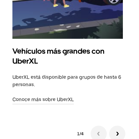
Vehículos más grandes con
Via
UberXL
Cuan
viaj
UberXL está disponible para grupos de hasta 6
prop
personas.
Obté
Conoce más sobre UberXL
1/4