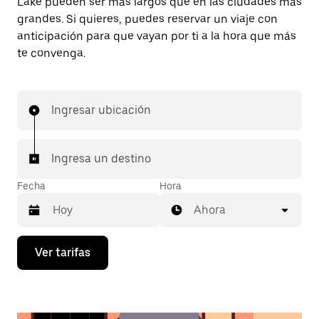
Lake pueden ser más largos que en las ciudades más
grandes. Si quieres, puedes reservar un viaje con
anticipación para que vayan por ti a la hora que más
te convenga.
Ingresar ubicación
Ingresa un destino
Fecha
Hora
Ahora
Presiona
Ver tarifas
la
flecha
hacia
abajo
para