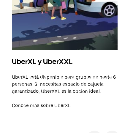
UberXL y UberXXL
Via
UberXL está disponible para grupos de hasta 6
Cuan
personas. Si necesitas espacio de cajuela
viaj
garantizado, UberXXL es la opción ideal.
prop
Conoce más sobre UberXL
Obté