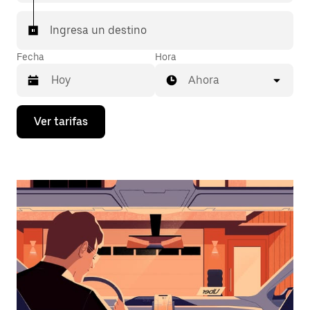
Ingresa un destino
Fecha
Hora
Ahora
Presiona
Ver tarifas
la
flecha
hacia
abajo
para
interactuar
con
el
calendario
y
selecciona
una
fecha.
Presiona
la