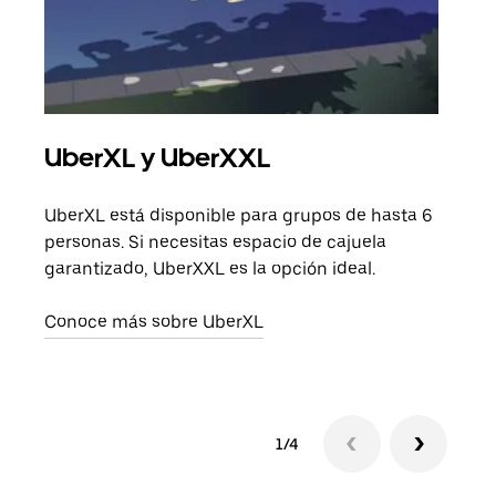
UberXL y UberXXL
Via
UberXL está disponible para grupos de hasta 6
Cuan
personas. Si necesitas espacio de cajuela
viaj
garantizado, UberXXL es la opción ideal.
prop
Conoce más sobre UberXL
Obté
1/4