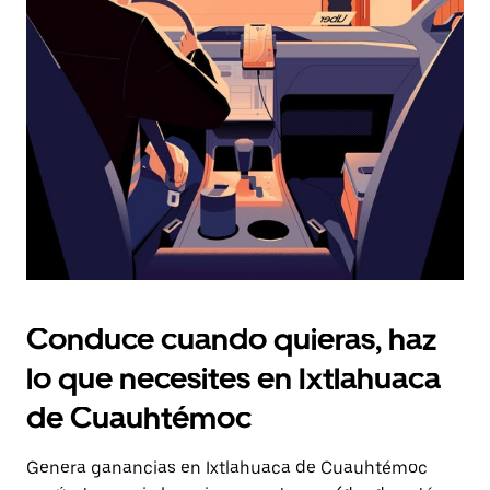
Presiona
la
tecla Esc
para
cerrar
el
calendario.
Conduce cuando quieras, haz
lo que necesites en Ixtlahuaca
de Cuauhtémoc
Genera ganancias en Ixtlahuaca de Cuauhtémoc